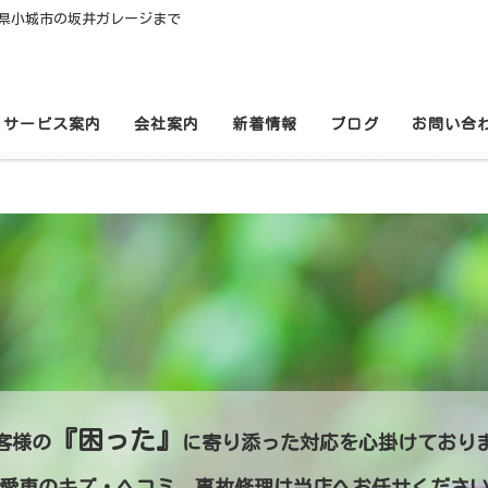
県小城市の坂井ガレージまで
サービス案内
会社案内
新着情報
ブログ
お問い合
『困った』
客様の
に
寄り添った対応を
心掛けており
愛車のキズ・ヘコミ、事故修理は
当店へお任せくださ